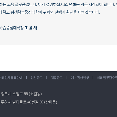
하는 교육 플랫폼입니다. 이제 결정하십시오. 변화는 지금 시작돼야 합니다. 
대학교 평생학습중심대학이 귀하의 선택에 확신을 더하겠습니다.
학습중심대학장
조 윤 재
거래업체등록안내
입찰공고
채용공고
예ㆍ결산현황
이메일무단수
 의정부시 호암로 95 (호원동)
 동두천시 벌마들로 40번길 30 (상패동)