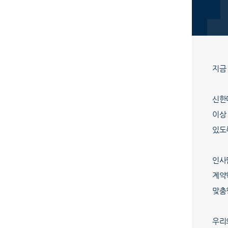
지금
신한
이상
있도
인사
계약
맞춤
우리